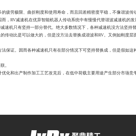
多的疲劳极限、曲折刚度和使用寿命，而且回差精密度平稳，不像谐波传
因而，RV减速机在优异智能机器人传动系统中有慢慢代替谐波减速机的发
减速机只有坚持一部分替代。绝大多数情况下，各种减速机没方法坚持替
的传动比是可以做大的，但是没方法去替换成谐波和RV。又例如刚度层
方法保证。因而各种减速机只有在部分情况下可坚持替换成，但是假如这
关联。
计优化和出产制作加工工艺攻克后，在低中荷载主要用途产生部分市场竞