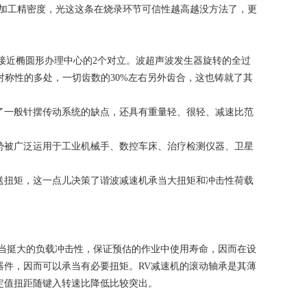
级的出产加工精密度，光这这条在烧录环节可信性越高越没方法了，更
接近椭圆形办理中心的2个对立。波超声波发生器旋转的全过
°对称性的多处，一切齿数的30%左右另外齿合，这也铸就了其
了一般针摆传动系统的缺点，还具有重量轻、很轻、减速比范
势被广泛运用于工业机械手、数控车床、治疗检测仪器、卫星
送扭矩，这一点儿决策了谐波减速机承当大扭矩和冲击性荷载
承当挺大的负载冲击性，保证预估的作业中使用寿命，因而在设
器件，因而可以承当有必要扭矩。RV减速机的滚动轴承是其薄
定值扭距随键入转速比降低比较突出。