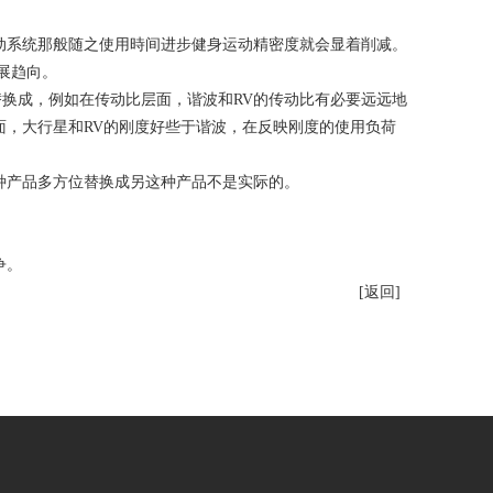
动系统那般随之使用時间进步健身运动精密度就会显着削减。
展趋向。
换成，例如在传动比层面，谐波和RV的传动比有必要远远地
面，大行星和RV的刚度好些于谐波，在反映刚度的使用负荷
种产品多方位替换成另这种产品不是实际的。
争。
[返回]