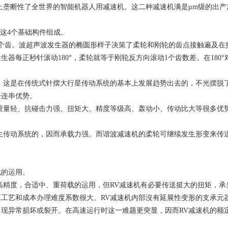
ive，它们基本上垄断性了全世界的智能机器人用减速机。这二种减速机满是μm
这4个基础构件组成。
个齿。波超声波发生器的椭圆形样子决策了柔轮和刚轮的齿点接触遍及在
器每正秒针滚动180°，柔轮就等于刚轮反方向滚动1个齿数差。在180
，这是在传统式针摆大行星传动系统的基本上发展趋势出去的，不光摆脱
一连串优势。
重量轻、抗碰击力强、扭矩大、精度等级高、轰动小、传动比大等很多优
生传动系统的，因而承载力强。而谐波减速机的柔轮可继续发生形变来传
载的运用。
高精度，合适中、重荷载的运用，但RV减速机有必要传送挺大的扭矩，
工艺和成本办理难度系数很大。RV减速机內部沒有延展性变形的支承元
现异常损坏或裂开。在高速运行时这一难题更突显，因而RV减速机的额