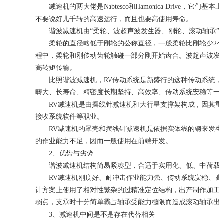
减速机的两大佬是Nabtesco和Hamonica Dr
不要说好几千转的高速运行，而且也要高使用寿命。
谐波减速机由“柔轮、波超声波发生器、刚轮、滚动轴承”
柔轮的直径略低于刚轮的公称直径，一般柔轮比刚轮少2
程中，柔轮和刚传动齿轮触碰一部分刚开始齿合。波超声波发生
高转矩传输。
比照谐波减速机，RV传动系统是新盛行的这种传动系统
畴大、长寿命、精密度长期坚持、高效率、传动系统安稳等
RV减速机是由摆线针减速机和大行星支撑架构成，因其
接收系统软件等职业。
RV减速机的罩壳和摆线针减速机是依据实体线的钢来发
的作业能力不足，因而一般使用在前端开发。
2、优势与劣势
谐波减速机结构简易紧凑型，合适于实用化、低、中荷
RV减速机刚度好、耐冲击作业能力强、传动系统安稳、
计方案上使用了相对性繁杂的过精准定位结构，出产制作加工
弱点，支承时十分简单霸占轴承受能力極限而造成滚动轴承出
3、减速机中间是不是存在代替相关