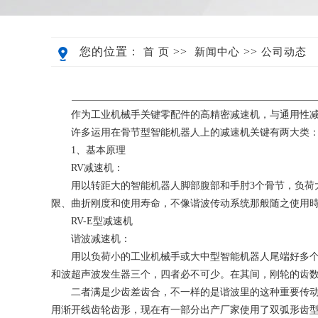
您的位置：
>>
>>
首 页
新闻中心
公司动态
作为工业机械手关键零配件的高精密减速机，与通用性
许多运用在骨节型智能机器人上的减速机关键有两大类：
1、基本原理
RV减速机：
用以转距大的智能机器人脚部腹部和手肘3个骨节，负荷
限、曲折刚度和使用寿命，不像谐波传动系统那般随之使用
RV-E型减速机
谐波减速机：
用以负荷小的工业机械手或大中型智能机器人尾端好多
和波超声波发生器三个，四者必不可少。在其间，刚轮的齿
二者满是少齿差齿合，不一样的是谐波里的这种重要传动
用渐开线齿轮齿形，现在有一部分出产厂家使用了双弧形齿