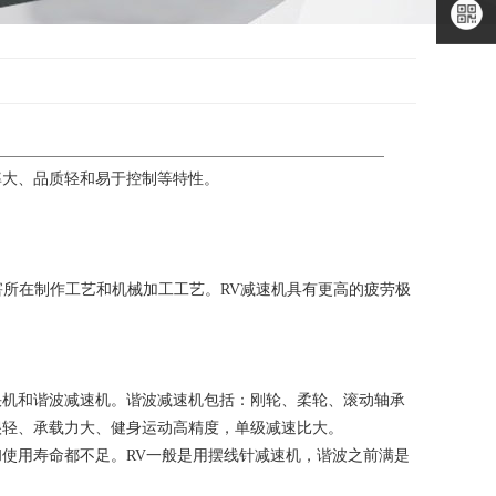
二维码
微信公
众号
微信小
程序
率大、品质轻和易于控制等特性。
害所在制作工艺和机械加工工艺。RV减速机具有更高的疲劳极
快机和谐波减速机。谐波减速机包括：刚轮、柔轮、滚动轴承
很轻、承载力大、健身运动高精度，单级减速比大。
使用寿命都不足。RV一般是用摆线针减速机，谐波之前满是