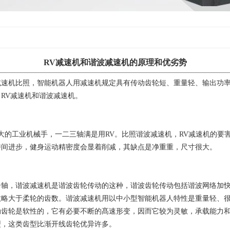
RV减速机和谐波减速机的原理和优劣势
减速机比照，智能机器人用减速机规定具有传动齿轮短、重量轻、输出功
RV减速机和谐波减速机。
大的工业机械手，一二三轴满是用RV。比照谐波减速机，RV减速机的要
時间进步，健身运动精密度会显着削减，其缺点是净重重，尺寸很大。
个轴，谐波减速机是谐波齿轮传动的这种，谐波齿轮传动包括谐波网络加
数略大于柔轮的齿数。谐波减速机用以中小型智能机器人特性是重量轻、
齿轮是软性的，它有必要不断的髙速形变，因而它较为灵敏，承载能力和
型，这类齿型比渐开线齿轮优异许多。