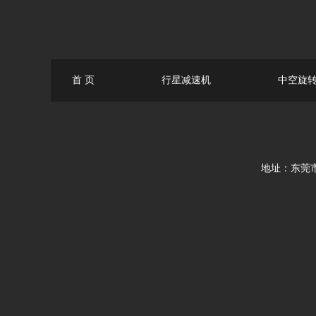
首 页
行星减速机
中空旋
地址：东莞市