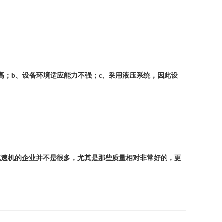
高；b、设备环境适应能力不强；c、采用液压系统，因此设
减速机的企业并不是很多，尤其是那些质量相对非常好的，更