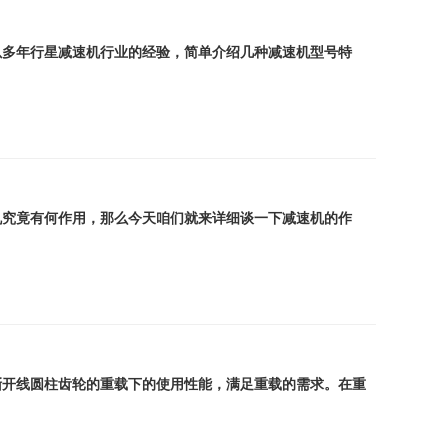
以多年行星减速机行业的经验，简单介绍几种减速机型号特
机究竟有何作用，那么今天咱们就来详细谈一下减速机的作
渐开线圆柱齿轮的重载下的使用性能，满足重载的需求。在重