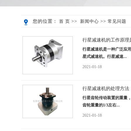
您的位置：
>>
>>
首 页
新闻中心
常见问题
行星减速机的工作原理
​行星减速机是一种广泛应
星式减速机。行星减速...
2021-01-18
行星减速机的处理方法
​行星齿轮传动装置的重量
齿轮重量的1/3左右...
2021-01-18