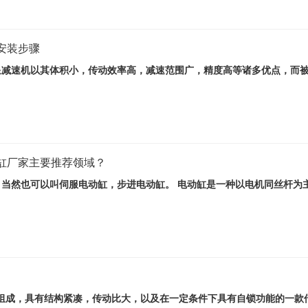
安装步骤
星减速机以其体积小，传动效率高，减速范围广，精度高等诸多优点，而
缸厂家主要推荐领域？
，当然也可以叫伺服电动缸，步进电动缸。 电动缸是一种以电机同丝杆
轮组成，具有结构紧凑，传动比大，以及在一定条件下具有自锁功能的一款