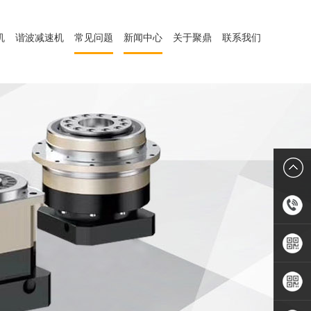
机
谐波减速机
常见问题
新闻中心
关于聚鼎
联系我们
1899806
手机APP