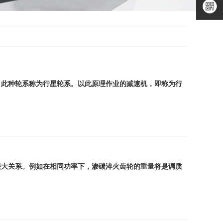
二维码
微信公
众号
微信小
程序
。此种轮系称为行星轮系。以此原理作业的减速机，即称为行
很大关系。例如在相同功率下，渗碳淬火齿轮的重量将是调质