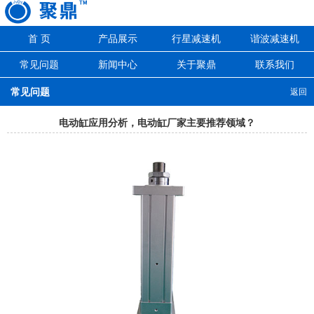
首 页
产品展示
行星减速机
谐波减速机
常见问题
新闻中心
关于聚鼎
联系我们
常见问题
返回
电动缸应用分析，电动缸厂家主要推荐领域？