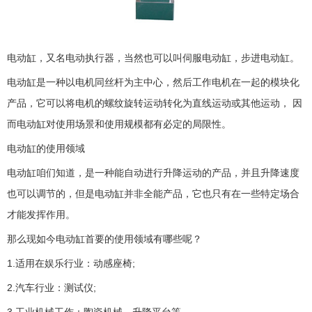
电动缸，又名电动执行器，当然也可以叫伺服电动缸，步进电动缸。
电动缸是一种以电机同丝杆为主中心，然后工作电机在一起的模块化
产品，它可以将电机的螺纹旋转运动转化为直线运动或其他运动， 因
而电动缸对使用场景和使用规模都有必定的局限性。
电动缸的使用领域
电动缸咱们知道，是一种能自动进行升降运动的产品，并且升降速度
也可以调节的，但是电动缸并非全能产品，它也只有在一些特定场合
才能发挥作用。
那么现如今电动缸首要的使用领域有哪些呢？
1.适用在娱乐行业：动感座椅;
2.汽车行业：测试仪;