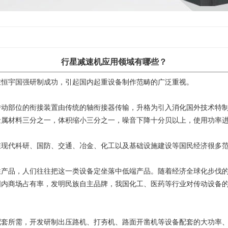
行星减速机应用领域有哪些？
在恒宇国强研制成功，引起国内起重设备制作范畴的广泛重视。
传动部位的衔接装置由传统的轴衔接器传输，升格为引入消化国外技术特
金属材料三分之一，体积缩小三分之一，噪音下降十分贝以上，使用功率
在现代科研、国防、交通、冶金、化工以及基础设施建设等国民经济很多
性产品，人们往往把这一类设备定坐落中低端产品。随着经济全球化步伐
国内商场占有率，发明民族自主品牌，我国化工、医药等行业对传动设备
配套所需，开发研制出压路机、打夯机、路面开凿机等设备配套的大功率、