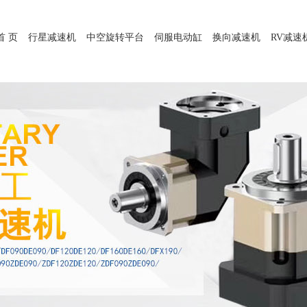
首 页
行星减速机
中空旋转平台
伺服电动缸
换向减速机
RV减速