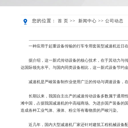
您的位置：
>>
>>
首 页
新闻中心
公司动态
一种应用于起重设备传输的行车专用套装型减速机近日
据介绍，这一新式传动设备的核心技术，在于其动力与
达国际领先水平。与国内同类设备相比，这一新式设备节约
减速机是严峻装备制作业使用广泛的传动与调速设备，
长期以来，我国自主出产的减速传动设备多数属于通用
滩中国，占据我国减速机的中高端商场。为进步国产装备的
造成各种工业气体、液体、粉尘等有毒物质的严峻污染。
近几年，国内大型减速机厂家还针对建筑工程机械设备