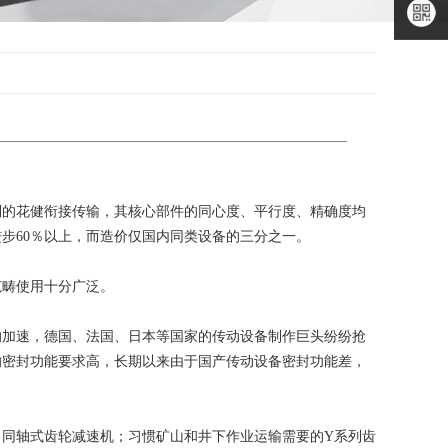
二维码
微信公
众号
微信小
程序
制的花健衔接传输，其核心部件的同心度、平行度、精确度均
进步60％以上，而造价仅国内同类设备的三分之一。
范畴使用十分广泛。
的加速，德国、法国、日本等国家的传动设备制作巨头纷纷抢
的密封功能要求高，长期以来由于国产传动设备密封功能差，
同轴式齿轮减速机；习惯矿山和井下作业运输需要的Y系列齿