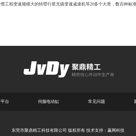
惯工程变速规模大的转臂行星无级变速减速机等20多个大类，数百种标
转平台
伺服电动缸
常见问题
东莞市聚鼎精工科技有限公司 版权所有 技术支持：
赢网科技