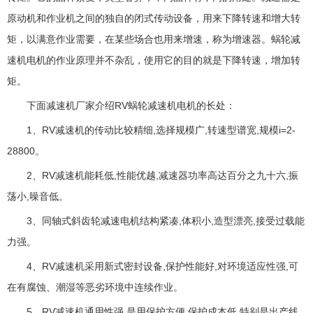
原动机和作业机之间的独自的闭式传动设备，用来下降转速和增大转
矩，以满意作业需要，在某些场合也用来增速，称为增速器。蜗轮减
速机电机的作业原理并不杂乱，使用它的目的就是下降转速，增加转
矩。
下面减速机厂家介绍RV蜗轮减速机电机的长处：
1、RV减速机的传动比较精细,选择规模广,转速型谱宽,规模i=2-
28800。
2、RV减速机能耗低,性能优越,减速器功率高达百分之九十六,振
荡小,噪音低。
3、同轴式斜齿轮减速电机结构紧凑,体积小,造型漂亮,接受过载能
力强。
4、RV减速机采用新式密封设备,保护性能好,对环境适应性强,可
在有腐蚀、潮湿等恶劣环境中连续作业。
5、RV减速机通用性强,是用保护方便,保护成本低,特别是出产线,