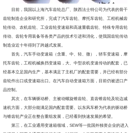
目前，我国以上海汽车齿轮总厂、陕西法士特公司为代表的骨干
齿轮制造企业和研究所，完成了汽车齿轮、摩托车齿轮、工程机械齿
轮传动、农机齿轮、工业齿轮变速箱和高速重载齿轮、特殊专用齿轮
传动、齿轮专用装备等各类产品的技术引进和消化，使我国齿轮传动
制造业近十年得到了跨越式发展。
首先，汽车手动变速箱（含重、中、轻、微），轿车变速箱，摩
托车齿轮，工程机械换挡变速箱，大、中型农机变速传动的配套，已
经基本立足国内生产，基本满足了主机厂的配套需要，并已经有部分
齿轮件出口或变速箱出口。在汽车自动变速箱方面，目前仍被进口产
品控制。
其次，在车辆驱动桥、主被动螺旋锥齿轮、直齿锥齿轮及轮边减
速机方面，大部分能满足国内配套需要。以东风车桥为代表的驱动桥
与锥齿轮产业正在整合重组发展，已经看到快速发展的希望。
第三，在工业通用变速箱领域，SEW等一批国外独资企业的进入