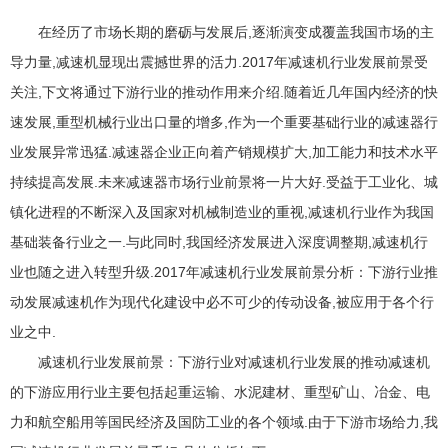
在经历了市场长期的磨砺与发展后,逐渐演变成覆盖我国市场的主
导力量,减速机显现出震撼世界的活力.2017年减速机行业发展前景受
关注,下文将通过下游行业的推动作用来介绍.随着近几年国内经济的快
速发展,重型机械行业出口量的增多,作为一个重要基础行业的减速器行
业发展异常迅猛.减速器企业正向着产销规模扩大,加工能力和技术水平
持续提高发展.未来减速器市场行业前景将一片大好.受益于工业化、城
镇化进程的不断深入及国家对机械制造业的重视,减速机行业作为我国
基础装备行业之一.与此同时,我国经济发展进入深度调整期,减速机行
业也随之进入转型升级.2017年减速机行业发展前景分析：下游行业推
动发展减速机作为现代化建设中必不可少的传动设备,被应用于各个行
业之中.
减速机行业发展前景：下游行业对减速机行业发展的推动减速机
的下游应用行业主要包括起重运输、水泥建材、重型矿山、冶金、电
力和航空船用等国民经济及国防工业的各个领域.由于下游市场给力,我