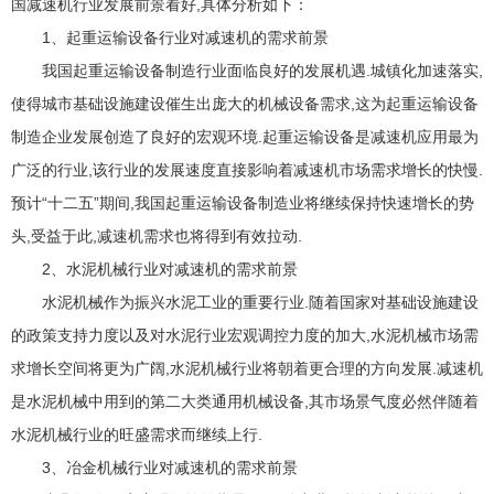
国减速机行业发展前景看好,具体分析如下：
1、起重运输设备行业对减速机的需求前景
我国起重运输设备制造行业面临良好的发展机遇.城镇化加速落实,
使得城市基础设施建设催生出庞大的机械设备需求,这为起重运输设备
制造企业发展创造了良好的宏观环境.起重运输设备是减速机应用最为
广泛的行业,该行业的发展速度直接影响着减速机市场需求增长的快慢.
预计“十二五”期间,我国起重运输设备制造业将继续保持快速增长的势
头,受益于此,减速机需求也将得到有效拉动.
2、水泥机械行业对减速机的需求前景
水泥机械作为振兴水泥工业的重要行业.随着国家对基础设施建设
的政策支持力度以及对水泥行业宏观调控力度的加大,水泥机械市场需
求增长空间将更为广阔,水泥机械行业将朝着更合理的方向发展.减速机
是水泥机械中用到的第二大类通用机械设备,其市场景气度必然伴随着
水泥机械行业的旺盛需求而继续上行.
3、冶金机械行业对减速机的需求前景