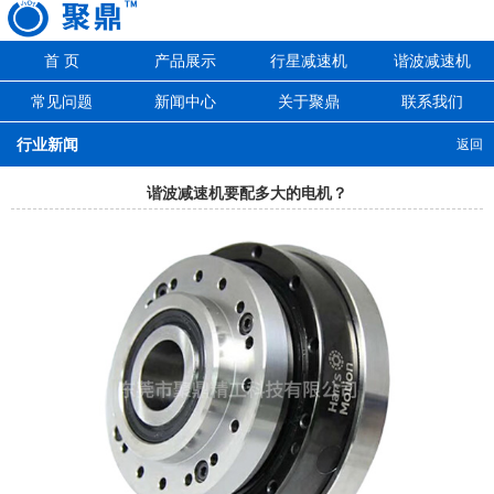
首 页
产品展示
行星减速机
谐波减速机
常见问题
新闻中心
关于聚鼎
联系我们
行业新闻
返回
谐波减速机要配多大的电机？