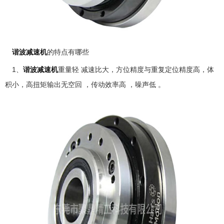
谐波减速机
的特点有哪些
1、
谐波减速机
重量轻 减速比大，方位精度与重复定位精度高，体
积小，高扭矩输出无空回 ，传动效率高 ，噪声低 。