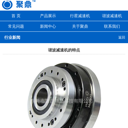
首 页
产品展示
行星减速机
谐波减速机
常见问题
新闻中心
关于聚鼎
联系我们
行业新闻
返回
谐波减速机的特点