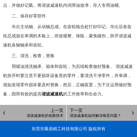
点，并做好记载。将谐波减速机内润滑油放净，存入专用油桶。
二、保存好零部件
吊出主动轴、从动轴总成。在齿轮啮合处打好印记。吊出后各齿
轮总成放在单调的木板上，排放规整、保险，避免碰伤，拆开谐波减
速机各轴轴承和齿轮。
三、清洗，检查，替换
用煤油清洗轴承、箱体和齿轮，为后续检查做好预备。 谐波减速
机拆开时要注意不要损坏设备里的零件，要清洗干净零件，并单调，
假如发现零件损坏要及时替换，然后，正确装置，为下次运用做好预
备，因而有效的提高
谐波减速机
的工作效率和生命力。
上一页
下一页
谐波减速机的创新技术
谐波减速机如何解决噪音问题？
东莞市聚鼎精工科技有限公司 版权所有