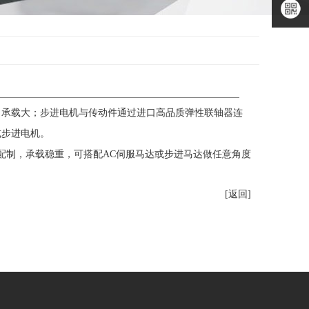
二维码
微信公
众号
微信小
程序
，承载大；步进电机与传动件通过进口高品质弹性联轴器连
或步进电机。
配制，承载稳重，可搭配AC伺服马达或步进马达做任意角度
[返回]