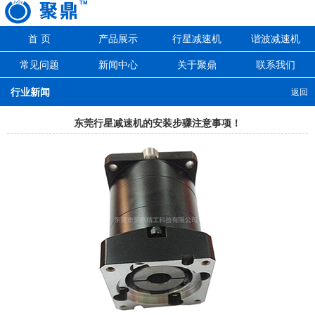
首 页
产品展示
行星减速机
谐波减速机
常见问题
新闻中心
关于聚鼎
联系我们
行业新闻
返回
东莞行星减速机的安装步骤注意事项！