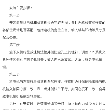
安装主要步骤：
第一步
安装前确认电机和减速机是否完好无损，并且严格检查相连接的
各部位尺寸是否匹配，包括电机的定位凸台、输入轴与凹槽等尺寸及
配合公差。
第二步
旋下东莞行星减速机法兰外侧防尘孔上的螺钉，调整PCS系统夹
紧环使其侧孔与防尘孔对齐，插入内六角旋紧。之后，取走电机轴
键。
第三步
将电机与东莞行星减速机自然连接。连接时必须保证输出轴与电
机输入轴同心度一致，且二者外侧法兰平行。如同心度不一致，会导
致电机轴折断或齿轮磨损。
另外，在安装时，严禁用铁锤等击打，防止轴向力或径向力过大