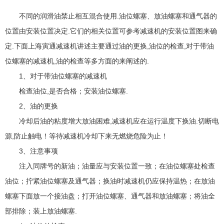
不同的润滑油禁止相互混合使用.油位螺塞、放油螺塞和通气器的
位置由安装位置决定.它们的相关位置可参考减速机的安装位置图来确
定.下面上海寅通减速机讲述主要通过油的更换,油位的检查,对于带油
位螺塞的减速机,油的检查等多方面的来阐述的.
1、对于带油位螺塞的减速机
检查油位,是否合格；安装油位螺塞.
2、油的更换
冷却后油的粘度增大放油困难,减速机应在运行温度下换油.切断电
源,防止触电！等待减速机冷却下来无燃烧危险为止！
3、注意事项
注入同牌号的新油；油量应与安装位置一致；在油位螺塞处检查
油位；拧紧油位螺塞及通气器；换油时减速机仍应保持温热；在放油
螺塞下面放一个接油盘；打开油位螺塞、通气器和放油螺塞；将油全
部排除；装上放油螺塞.