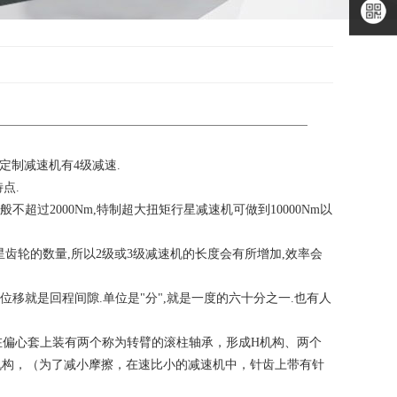
二维码
微信公
众号
微信小
程序
比定制减速机有4级减速.
点.
超过2000Nm,特制超大扭矩行星减速机可做到10000Nm以
齿轮的数量,所以2级或3级减速机的长度会有所增加,效率会
位移就是回程间隙.单位是"分",就是一度的六十分之一.也有人
在偏心套上装有两个称为转臂的滚柱轴承，形成H机构、两个
机构，（为了减小摩擦，在速比小的减速机中，针齿上带有针