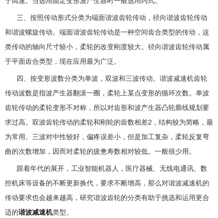
于高速。当选用固定变形波产生器时一般选用內式。
三、按照传动形式分类为端面谐波齿轮传动，径向谐波齿轮传动
和谐波螺旋传动。端面谐波齿轮传动是一种空间齿合类型的传动，这
类传动的轴向尺寸较小，柔轮的改变刚度较大。径向谐波齿轮传动属
于平面齿合类型，现在应用最为广泛。
四、按变形波数分类为单波，双波和三波传动。谐波减速机齿轮
传动波数是指波产生器翻滚一圈，柔轮上某点变形的循环次数。单波
齿轮传动的柔轮变形不对称，所以对齿形和波产生器凸轮廓线规划要
求过高。双波齿轮传动的柔轮和刚轮的齿数相差2，结构较为简略，最
为常用。三波对中性较好，偏疼误差小，但是加工复杂，柔轮反复弯
曲的次数增加，因而对柔轮的疲惫寿数相对较低。一般很少用。
跟着年代的展开，工业智能机器人，医疗器械、无线电通讯、数
控机床等设备的不断更新换代，要求不断增高，那么对谐波减速机的
传动要求也会越来越高，研究谐波齿轮的分类有助于挑选和运用更合
适的
谐波减速机
类型。