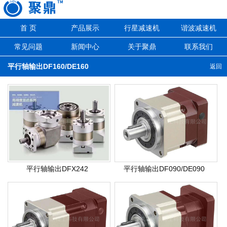
首 页
产品展示
行星减速机
谐波减速机
常见问题
新闻中心
关于聚鼎
联系我们
平行轴输出DF160/DE160
返回
平行轴输出DFX242
平行轴输出DF090/DE090