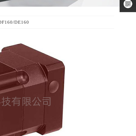
二维码
微信公
众号
微信小
160/DE160
程序