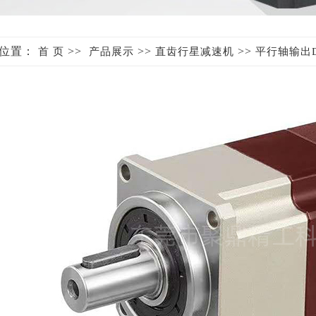
位置：
>>
>>
>>
首 页
产品展示
直齿行星减速机
平行轴输出DF