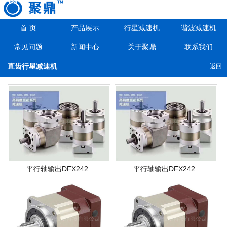
首 页
产品展示
行星减速机
谐波减速机
常见问题
新闻中心
关于聚鼎
联系我们
直齿行星减速机
返回
平行轴输出DFX242
平行轴输出DFX242