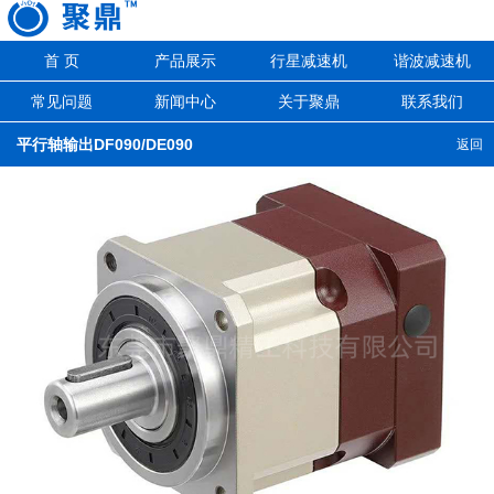
首 页
产品展示
行星减速机
谐波减速机
常见问题
新闻中心
关于聚鼎
联系我们
平行轴输出DF090/DE090
返回