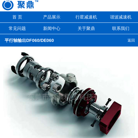
首 页
产品展示
行星减速机
谐波减速机
常见问题
新闻中心
关于聚鼎
联系我们
平行轴输出DF060/DE060
返回