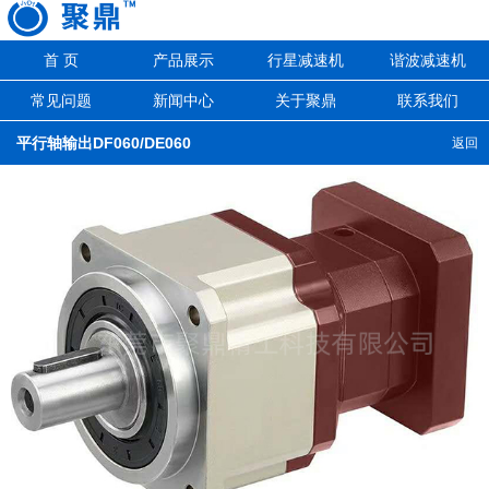
首 页
产品展示
行星减速机
谐波减速机
常见问题
新闻中心
关于聚鼎
联系我们
平行轴输出DF060/DE060
返回