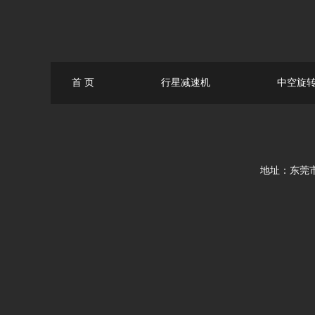
首 页
行星减速机
中空旋
地址：东莞市